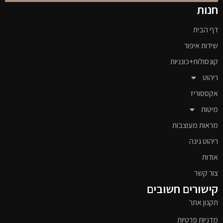
חנות
דף הבית
שידות איפור
קונסולות+כונניות
ריהוט
אקססוריז
מיטות
מראות מעוצבות
ריהוט גינה
אודות
צור קשר
קישורים חשובים
תקנון אתר
מדניות פרטיות