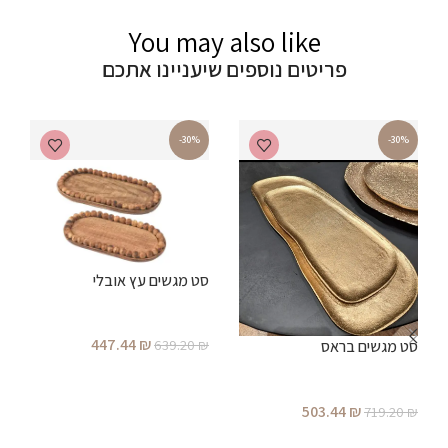
You may also like
פריטים נוספים שיעניינו אתכם
-30%
-30%
סט מגשים עץ אובלי
447.44
₪
639.20
₪
סט מגשים בראס
הוספה לסל
503.44
₪
719.20
₪
ס
הוספה לסל