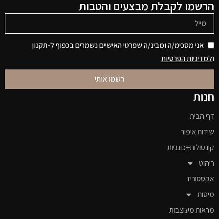
הרשמו לקבלת מבצעים והטבות
אני מסכימ/ה ומבינ/ה שפרטי האישיים נשמרים בכפוף ל-תקנון
ו
למדיניות הפרטיות
רשמו אותי
חנות
דף הבית
שידות איפור
קונסולות+כונניות
ריהוט
אקססוריז
מיטות
מראות מעוצבות