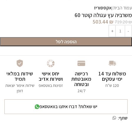
עמוד הבית
אקססוריז
משרביה עץ עגולה קוטר 60
503.44
₪
719.20
₪
הוספה לסל
משלוח עד 14
רכישה
יחס אישי
שידות במלאי
ימי עסקים
מאובטחת
ושירות אדיב
תמיד
ובטוחה
120 ש"ח
זמינות בווטסאפ
שידות איפור יוצאות
24/7
דופן
יש שאלות? דברו איתנו בוואטסאפ
שתף: