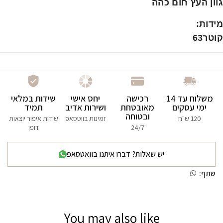
גוון העץ חום כהה
מידות:
קוטר63
משלוח עד 14
רכישה
יחס אישי
שידות במלאי
ימי עסקים
מאובטחת
ושירות אדיב
תמיד
ובטוחה
120 ש"ח
זמינות בווטסאפ
שידות איפור יוצאות
24/7
דופן
יש שאלות? דברו איתנו בוואטסאפ
שתף:
You may also like