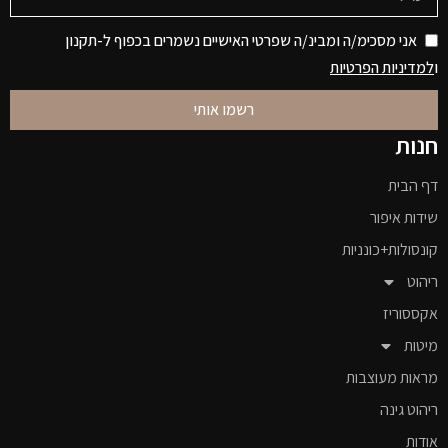
אני מסכימ/ה ומבינ/ה שפרטי האישיים נשמרים בכפוף ל-תקנון
ו
למדיניות הפרטיות
רשמו אותי
חנות
דף הבית
שידות איפור
קונסולות+כונניות
ריהוט
אקססוריז
מיטות
מראות מעוצבות
ריהוט גינה
אודות