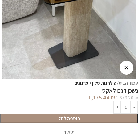
לחץ להגדלה
עמוד הבית
שולחנות סלון+ מזנונים
נשכן דגם לאקס
1,175.44
₪
1,679.20
₪
הוספה לסל
תיאור