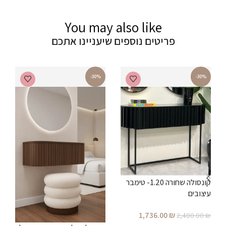
You may also like
פריטים נוספים שיעניינו אתכם
-30%
-30%
קונסולה שחורה 1.20- טימבר
עיצובים
1,736.00
₪
2,480.00
₪
ב