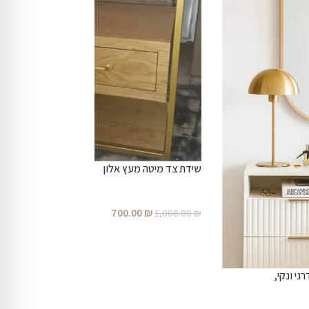
שידת צד מיטה מעץ אלון
700.00
₪
1,000.00
₪
ני ונקי,