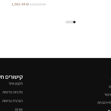
1,063.44
₪
1,519.20
₪
קישורים ח
תקנון אתר
ת
מדניות פרטיות
יפור
הצהרת נגישות
ת+כונניות
אודות