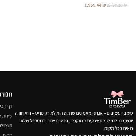
1,959.44
₪
2,799.20
₪
חנות
דף הבי
טימבר עיצובים – אנחנו מאמינים שרהיט הוא לא רק פריט – הוא חוויה
שידות א
יומיומית. למי שמחפש עיצוב מוקפד, פריטים ייחודיים וסטייל שלא
קונסולו
רואים בכל מקום.
ריהוט