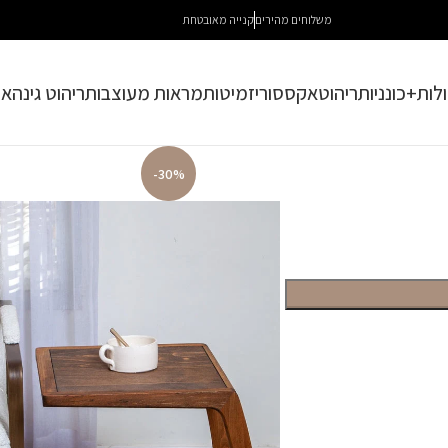
משלוחים מהירים
קנייה מאובטחת
לות+כונניות
ריהוט
אקססוריז
מיטות
מראות מעוצבות
ריהוט גינה
או
-30%