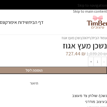
Skip to navigation
Skip to main content
דף הבית
שידות איפור
קונסו
עמוד הבית
ריהוט
נשכן מעץ אגוז
נשכן מעץ אגוז
727.44
₪
1,039.20
₪
הוספה לסל
תיאור
נשכן/ שולחן צד מעוצב
בעיצוב מודרני