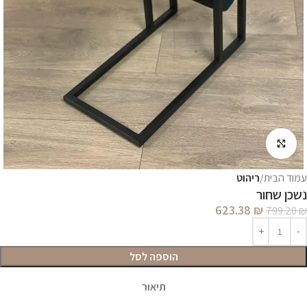
לחץ להגדלה
עמוד הבית
ריהוט
נשכן שחור
623.38
₪
799.20
₪
הוספה לסל
תיאור