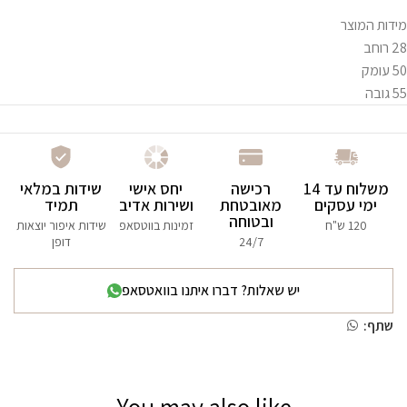
מידות המוצר
28 רוחב
50 עומק
55 גובה
משלוח עד 14
רכישה
יחס אישי
שידות במלאי
ימי עסקים
מאובטחת
ושירות אדיב
תמיד
ובטוחה
120 ש"ח
זמינות בווטסאפ
שידות איפור יוצאות
24/7
דופן
יש שאלות? דברו איתנו בוואטסאפ
שתף:
You may also like