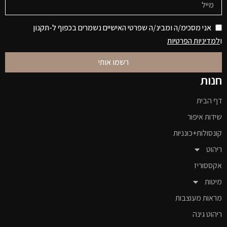
אני מסכימ/ה ומבינ/ה שפרטי האישיים נשמרים בכפוף ל-תקנון
ו
למדיניות הפרטיות
רשמו אותי
חנות
דף הבית
שידות איפור
קונסולות+כונניות
ריהוט
אקססוריז
מיטות
מראות מעוצבות
ריהוט גינה