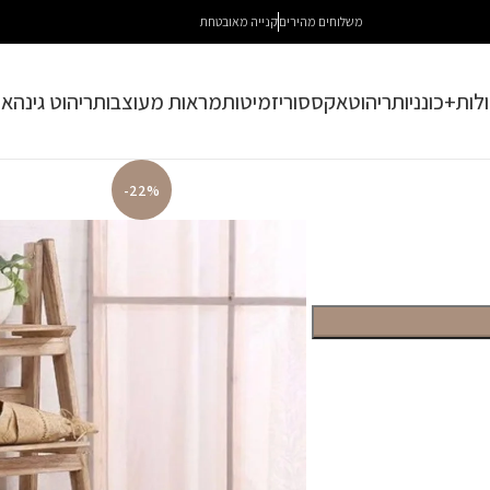
משלוחים מהירים
קנייה מאובטחת
לות+כונניות
ריהוט
אקססוריז
מיטות
מראות מעוצבות
ריהוט גינה
או
-22%