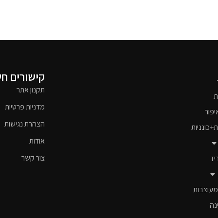
קישורים ח
תקנון אתר
ת
מדניות פרטיות
יפור
הצהרת נגישות
ת+כונניות
אודות
צור קשר
יז
מעוצבות
נה