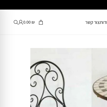
דות
צור קשר
0.00
₪