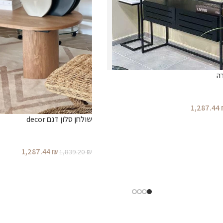
ה
1,287.44
שולחן סלון דגם decor
1,287.44
₪
1,839.20
₪