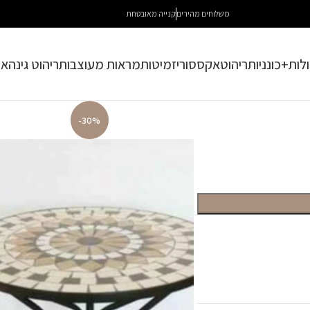
משלוחים מהירים
קנייה מאובטחת
לות+כונניות
ריהוט
אקססוריז
מיטות
מראות מעוצבות
ריהוט גינה
או
-30%