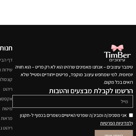
חנות
דף הבי
טימבר עיצובים – אנחנו מאמינים שרהיט הוא לא רק פריט – הוא חוויה
שידות א
יומיומית. למי שמחפש עיצוב מוקפד, פריטים ייחודיים וסטייל שלא
קונסולו
רואים בכל מקום.
הרשמו לקבלת מבצעים והטבות
ריהוט
אקססור
מיטות
אני מסכימ/ה ומבינ/ה שפרטי האישיים נשמרים בכפוף ל-תקנון
מראות 
ו
למדיניות הפרטיות
ריהוט גי
רשמו אותי