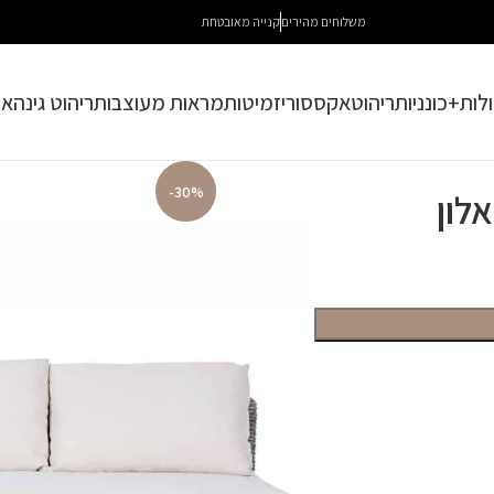
משלוחים מהירים
קנייה מאובטחת
לות+כונניות
ריהוט
אקססוריז
מיטות
מראות מעוצבות
ריהוט גינה
או
-30%
לון