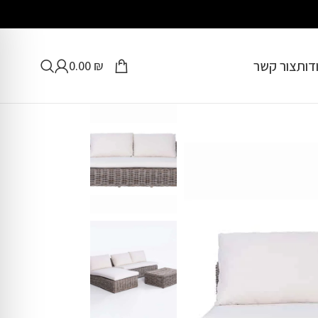
דות
צור קשר
0.00
₪