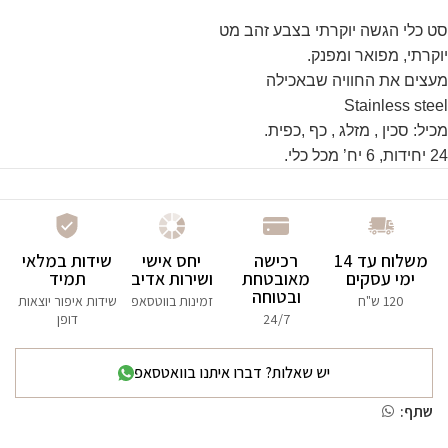
סט כלי הגשה יוקרתי בצבע זהב מט
יוקרתי, מפואר ומפנק.
מעצים את החוויה שבאכילה
Stainless steel
מכיל: סכין , מזלג , כף ,כפית.
24 יחידות, 6 יח’ מכל כלי.
משלוח עד 14
רכישה
יחס אישי
שידות במלאי
ימי עסקים
מאובטחת
ושירות אדיב
תמיד
ובטוחה
120 ש"ח
זמינות בווטסאפ
שידות איפור יוצאות
24/7
דופן
יש שאלות? דברו איתנו בוואטסאפ
שתף: