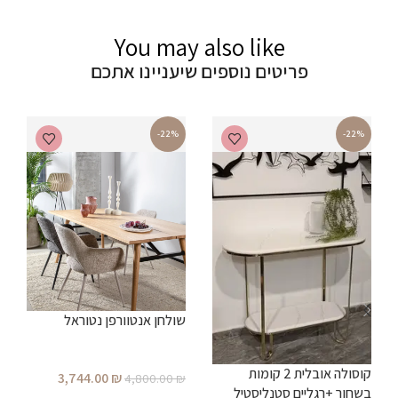
You may also like
פריטים נוספים שיעניינו אתכם
-22%
-22%
ש
שולחן אנטוורפן נטוראל
₪
קוסולה אובלית 2 קומות
3,744.00
₪
4,800.00
₪
בשחור +רגליים סטנליסטיל