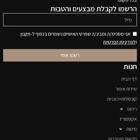
הרשמו לקבלת מבצעים והטבות
אני מסכימ/ה ומבינ/ה שפרטי האישיים נשמרים בכפוף ל-תקנון
ו
למדיניות הפרטיות
רשמו אותי
חנות
דף הבית
שידות איפור
קונסולות+כונניות
ריהוט
אקססוריז
מיטות
מראות מעוצבות