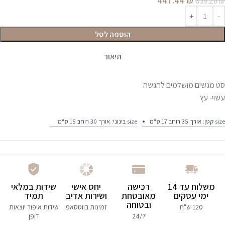
447.44
₪
639.20
₪
הוספה לסל
תיאור
סט מגשים מושלמים להגשה
עשוי- עץ
size קטן: אורך 35 רוחב 17 ס"מ
size בינוני: אורך 30 רוחב 15 ס"מ
משלוח עד 14
רכישה
יחס אישי
שידות במלאי
ימי עסקים
מאובטחת
ושירות אדיב
תמיד
ובטוחה
120 ש"ח
זמינות בווטסאפ
שידות איפור יוצאות
24/7
דופן