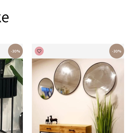
ke
-30%
-30%