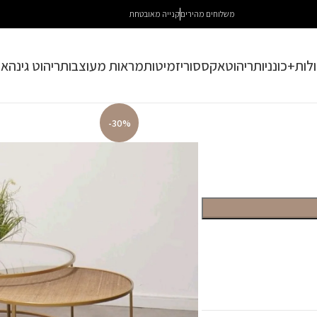
משלוחים מהירים
קנייה מאובטחת
לות+כונניות
ריהוט
אקססוריז
מיטות
מראות מעוצבות
ריהוט גינה
או
-30%