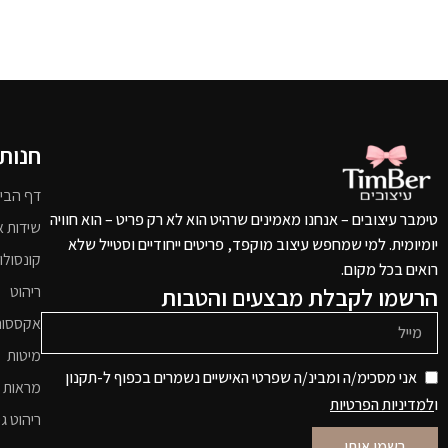
חנות
דף הבי
טימבר עיצובים – אנחנו מאמינים שרהיט הוא לא רק פריט – הוא חוויה
שידות א
יומיומית. למי שמחפש עיצוב מוקפד, פריטים ייחודיים וסטייל שלא
קונסולו
רואים בכל מקום.
הרשמו לקבלת מבצעים והטבות
ריהוט
אקססור
מיטות
אני מסכימ/ה ומבינ/ה שפרטי האישיים נשמרים בכפוף ל-תקנון
מראות 
ו
למדיניות הפרטיות
ריהוט גי
רשמו אותי