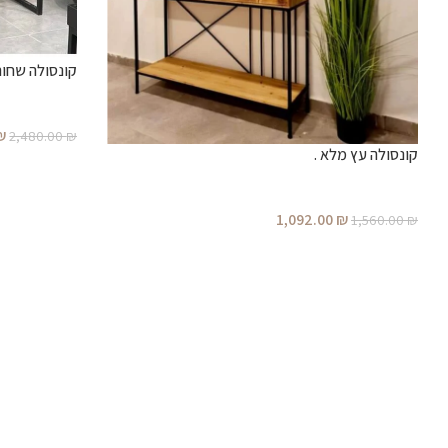
קונסולה שחורה 1.20- טימבר עי
₪
2,480.00
₪
קונסולה עץ מלא .
1,092.00
₪
1,560.00
₪