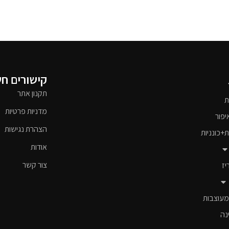
קישורים ח
תקנון אתר
ת
מדניות פרטיות
יפור
הצהרת נגישות
ת+כונניות
אודות
צור קשר
יז
מעוצבות
נה