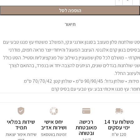
הוספה לסל
תיאור
סט שולחנות סלון מעוצב בסגנון אורגני ונקי, המשלב משטחי עץ מנגו טבעי עם
בסיסים בגוון קרם אלגנטי. העיצוב המעוגל והייחודי יוצר מראה חמים, מודרני
ויוקרתי – מושלם לכל סלון שמעוניין בשילוב של פונקציונליות וסטייל. הסט כולל
שני שולחנות בגדלים שונים, הניתנים להצבה יחד או בנפרד, בהתאם לצורך
ולעיצוב החלל.
מידות: • שולחן גדול: 90/90/45 ס"מ • שולחן קטן: 70/70/42 ס"מ
חומר: עץ מנגו איכותי צבע: עץ טבעי עם בסיס קרם
משלוח עד 14
רכישה
יחס אישי
שידות במלאי
ימי עסקים
מאובטחת
ושירות אדיב
תמיד
ובטוחה
120 ש"ח
זמינות בווטסאפ
שידות איפור יוצאות