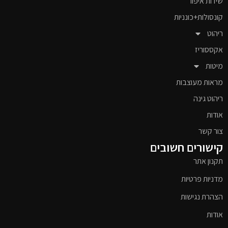
שידות איפור
קונסולות+כונניות
ריהוט
אקססוריז
מיטות
מראות מעוצבות
ריהוט גינה
אודות
צור קשר
קישורים חשובים
תקנון אתר
מדניות פרטיות
הצהרת נגישות
אודות