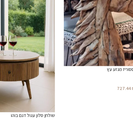
וריז מגזע עץ
727.44
שולחן סלון עגול דגם בוהו