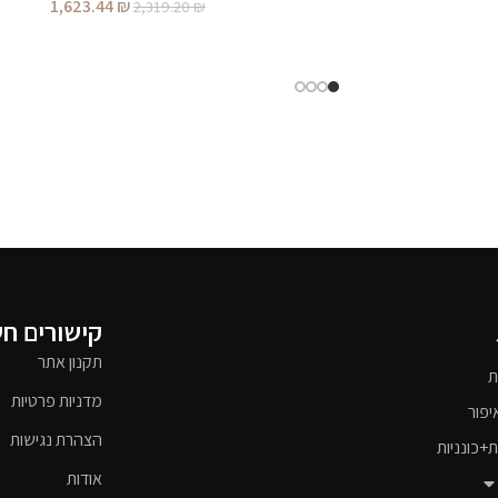
1,623.44
₪
2,319.20
₪
קישורים ח
תקנון אתר
ת
מדניות פרטיות
יפור
הצהרת נגישות
ת+כונניות
אודות