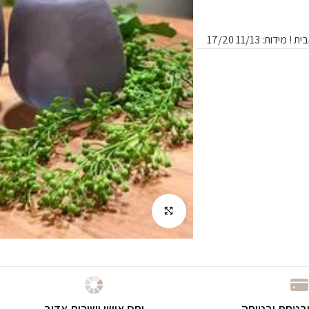
ית !
מידות: 17/20
11/13
לחץ להגדלה
בטחת ובטוחה
יחס אישי ושירות אדיב