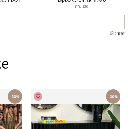
120 ש"ח
שתף:
ke
-30%
-30%