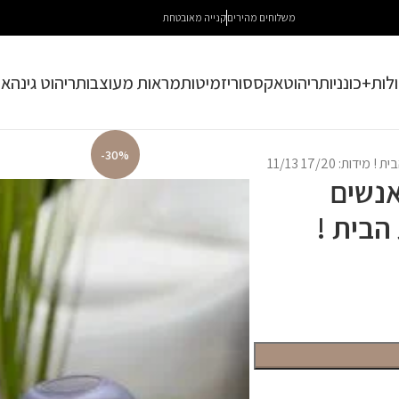
משלוחים מהירים
קנייה מאובטחת
לות+כונניות
ריהוט
אקססוריז
מיטות
מראות מעוצבות
ריהוט גינה
או
-30%
 17/20 11/13
אנשים
הבית !