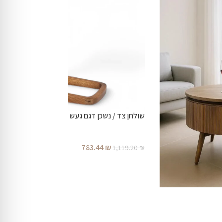
שולחן צד / נשכן דגם געש
783.44
₪
1,119.20
₪