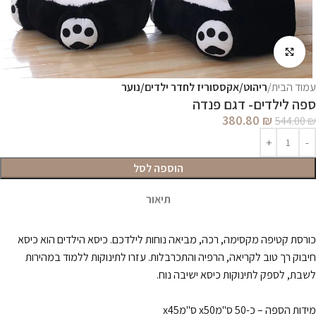
לחץ להגדלה
עמוד הבית
ריהוט/אקססוריז לחדר ילדים/נוער
ספה לילדים- דגם פנדה
380.80
₪
544.00
₪
הוספה לסל
תיאור
כורסת קטיפה מקסימה, רכה, מביאה נוחות לילדכם. כיסא הילדים הוא כיסא
חיבוק רך טוב לקריאה, הרפיה והתכרבלות. עזרו לתינוקות ללמוד במהירות
לשבת, לספק לתינוקות כיסא ישיבה נוח.
מידות הספה –
כ-50 ס"מx50 ס"מx45