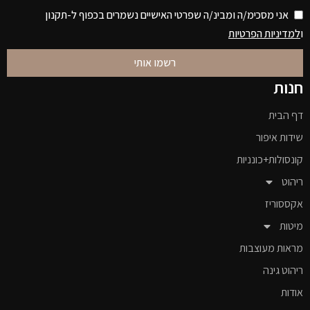
אני מסכימ/ה ומבינ/ה שפרטי האישיים נשמרים בכפוף ל-תקנון
ו
למדיניות הפרטיות
רשמו אותי
חנות
דף הבית
שידות איפור
קונסולות+כונניות
ריהוט
אקססוריז
מיטות
מראות מעוצבות
ריהוט גינה
אודות