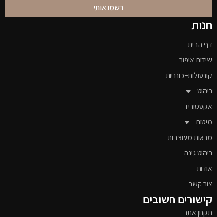
רשמו אותי
חנות
דף הבית
שידות איפור
קונסולות+כונניות
ריהוט
אקססוריז
מיטות
מראות מעוצבות
ריהוט גינה
אודות
צור קשר
קישורים חשובים
תקנון אתר