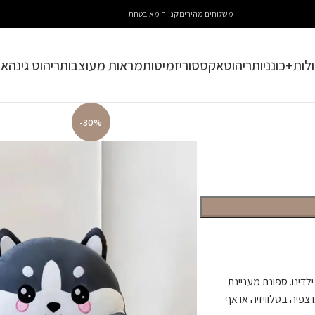
משלוחים מהירים
קנייה מאובטחת
לות+כונניות
ריהוט
אקססוריז
מיטות
מראות מעוצבות
ריהוט גינה
או
-30%
דינו. ספונת מעניינת
פיה בטלוויזיה או אף