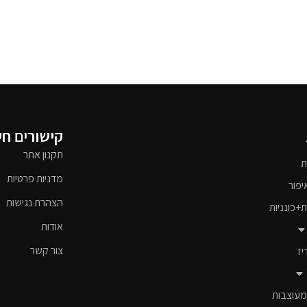
קישורים ח
תקנון אתר
ת
מדניות פרטיות
יפור
הצהרת נגישות
ת+כונניות
אודות
צור קשר
יז
מעוצבות