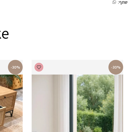
שתף:
ke
-30%
-30%