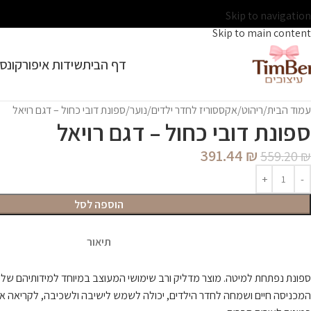
Skip to navigation
Skip to main content
דף הבית
שידות איפור
קונסו
עמוד הבית
ריהוט/אקססוריז לחדר ילדים/נוער
ספונת דובי כחול – דגם רויאל
ספונת דובי כחול – דגם רויאל
391.44
₪
559.20
₪
הוספה לסל
תיאור
ספונת נפתחת למיטה. מוצר מדליק ורב שימושי המעוצב במיוחד למידותיהם של יל
המכניסה חיים ושמחה לחדר הילדים, יכולה לשמש לישיבה ולשכיבה, לקריאה או צ