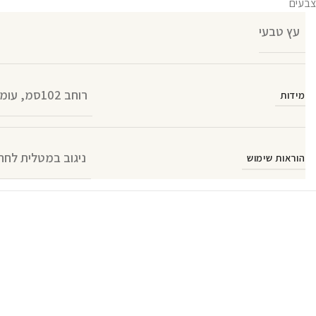
צבעים
עץ טבעי
רוחב 102סמ, עומק 36סמ ו גובה 46סמ
מידות
ניגוב במטלית לחה
הוראות שימוש