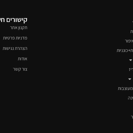
קישורים ח
תקנון אתר
ת
מדניות פרטיות
יפור
הצהרת נגישות
ת+כונניות
אודות
צור קשר
יז
מעוצבות
נה
ר