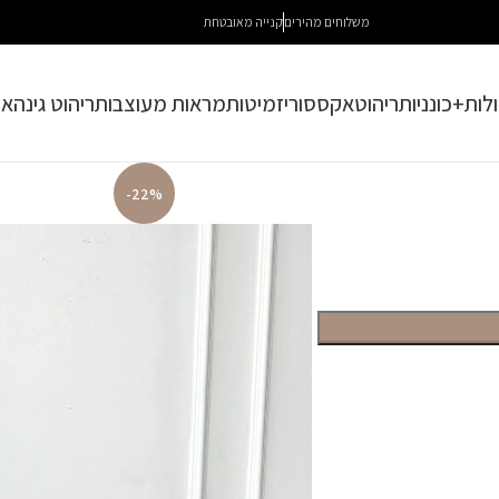
משלוחים מהירים
קנייה מאובטחת
לות+כונניות
ריהוט
אקססוריז
מיטות
מראות מעוצבות
ריהוט גינה
או
-22%