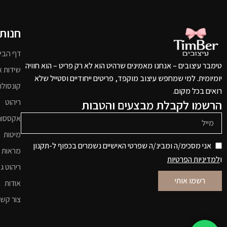
חנות
דף הבי
טימבר עיצובים – אנחנו מאמינים שרהיט הוא לא רק פריט – הוא חוויה
שידות א
יומיומית. למי שמחפש עיצוב מוקפד, פריטים ייחודיים וסטייל שלא
קונסולו
רואים בכל מקום.
הרשמו לקבלת מבצעים והטבות
ריהוט
אקססור
מיטות
אני מסכימ/ה ומבינ/ה שפרטי האישיים נשמרים בכפוף ל-תקנון
מראות 
ו
למדיניות הפרטיות
ריהוט גי
רשמו אותי
אודות
צור קש