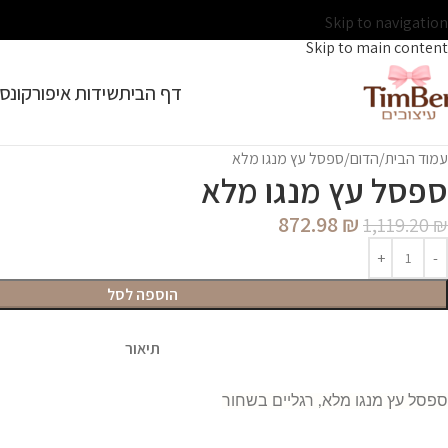
Skip to navigation
Skip to main content
דף הבית
שידות איפור
קונסו
עמוד הבית
הדום
ספסל עץ מנגו מלא
ספסל עץ מנגו מלא
872.98
₪
1,119.20
₪
הוספה לסל
תיאור
ספסל עץ מנגו מלא, רגליים בשחור