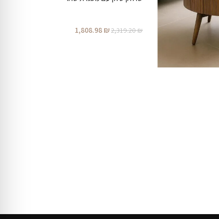
1,808.98
₪
2,319.20
₪