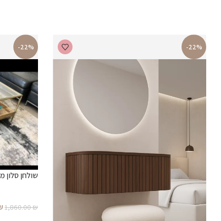
-22%
-22%
שולחן סלון מע
₪
1,860.00
₪