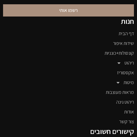
רשמו אותי
חנות
דף הבית
שידות איפור
קונסולות+כונניות
ריהוט
אקססוריז
מיטות
מראות מעוצבות
ריהוט גינה
אודות
צור קשר
קישורים חשובים