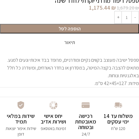
ספסל ריפוד מודרני יוקרתי לחדר שינה
1,175.44
₪
1,679.20
₪
הוספה לסל
תיאור
ספסל ישיבה מעוצב בקווים נקיים ומודרניים, מרופד בבד איכותי ונעים למגע.
מתאים להצבה בקצה המיטה, במסדרון או בחדר האורחים, ומשדרג כל חלל
באלגנטיות ונוחות.
מידות: 127×45×42 ס"מ.
משלוח עד 14
רכישה
יחס אישי
שידות במלאי
ימי עסקים
מאובטחת
ושירות אדיב
תמיד
ובטוחה
120 ש"ח
זמינות בווטסאפ
שידות איפור יוצאות
24/7
דופן