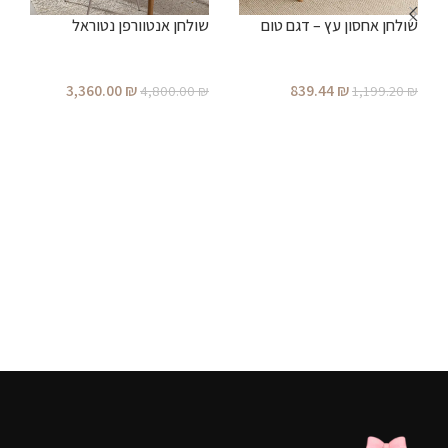
שולחן אחסון עץ – דגם טום
שולחן אנטוורפן נטוראל
₪
3,360.00
₪
839.44
₪
4,800.00
₪
1,199.20
₪
הוספה לסל
הוספה לסל