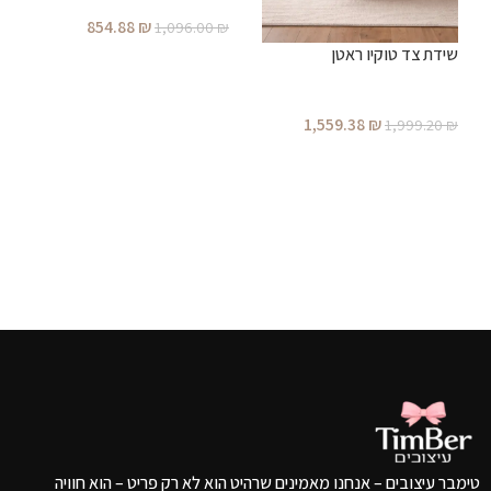
854.88
₪
₪
1,096.00
₪
שידת צד טוקיו ראטן
הוספה לסל
1,559.38
₪
1,999.20
₪
הוספה לסל
טימבר עיצובים – אנחנו מאמינים שרהיט הוא לא רק פריט – הוא חוויה