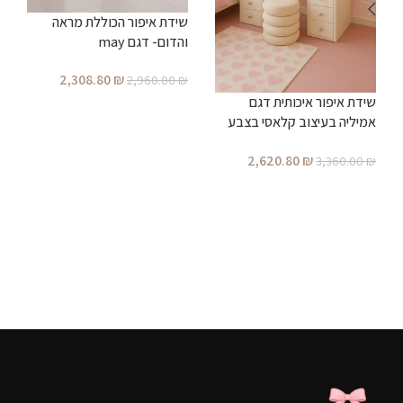
שידת איפור הכוללת מראה
והדום- דגם may
ש
2,308.80
₪
2,960.00
₪
ו
ה
שידת איפור איכותית דגם
הוספה לסל
₪
אמיליה בעיצוב קלאסי בצבע
לבן – כולל מראה מוארת, הדום
2,620.80
₪
3,360.00
₪
מרופד
הוספה לסל