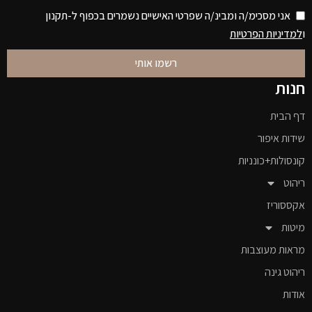
אני מסכימ/ה ומבינ/ה שפרטי האישיים נשמרים בכפוף ל-תקנון
ו
למדיניות הפרטיות
רשמו אותי
חנות
דף הבית
שידות איפור
קונסולות+כונניות
ריהוט
אקססוריז
מיטות
מראות מעוצבות
ריהוט גינה
אודות