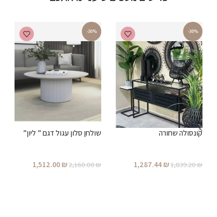
-30%
-30%
קונסולה שחורה
שולחן סלון עגול דגם ” ליון”
1,512.00
₪
1,287.44
₪
2,160.00
₪
1,839.20
₪
ש
הוספה לסל
הוספה לסל
₪