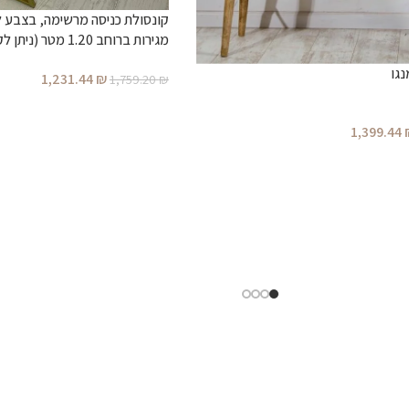
מטר)
נגו
1,231.44
₪
1,759.20
₪
1,399.44