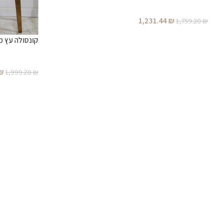
1,231.44
₪
1,759.20
₪
קונסולה עץ מ
₪
1,999.20
₪