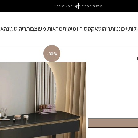
משלוחים מהירים
קנייה מאובטחת
לות+כונניות
ריהוט
אקססוריז
מיטות
מראות מעוצבות
ריהוט גינה
או
-30%