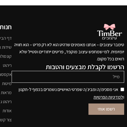
חנות
דף הבי
טימבר עיצובים – אנחנו מאמינים שרהיט הוא לא רק פריט – הוא חוויה
שידות א
יומיומית. למי שמחפש עיצוב מוקפד, פריטים ייחודיים וסטייל שלא
קונסולו
רואים בכל מקום.
הרשמו לקבלת מבצעים והטבות
ריהוט
אקססור
מיטות
אני מסכימ/ה ומבינ/ה שפרטי האישיים נשמרים בכפוף ל-תקנון
מראות 
ו
למדיניות הפרטיות
ריהוט גי
רשמו אותי
אודות
צור קש