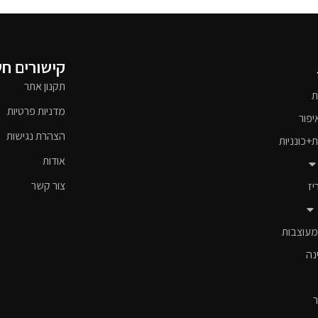
קישורים ח
תקנון אתר
ת
מדניות פרטיות
יפור
הצהרת נגישות
ת+כונניות
אודות
צור קשר
יז
מעוצבות
נה
ר