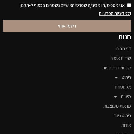
אני מסכימ/ה ומבינ/ה שפרטי האישיים נשמרים בכפוף ל-תקנון
ו
למדיניות הפרטיות
רשמו אותי
חנות
דף הבית
שידות איפור
קונסולות+כונניות
ריהוט
אקססוריז
מיטות
מראות מעוצבות
ריהוט גינה
אודות