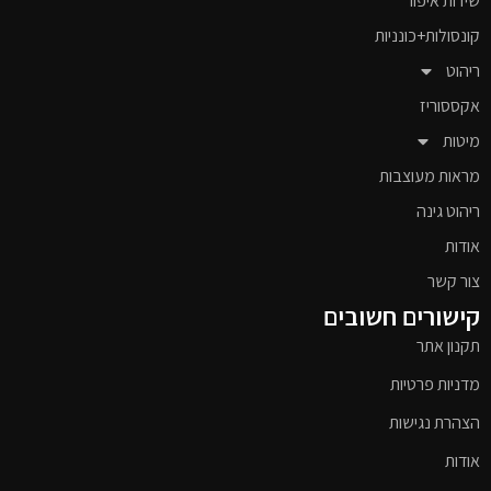
שידות איפור
קונסולות+כונניות
ריהוט
אקססוריז
מיטות
מראות מעוצבות
ריהוט גינה
אודות
צור קשר
קישורים חשובים
תקנון אתר
מדניות פרטיות
הצהרת נגישות
אודות