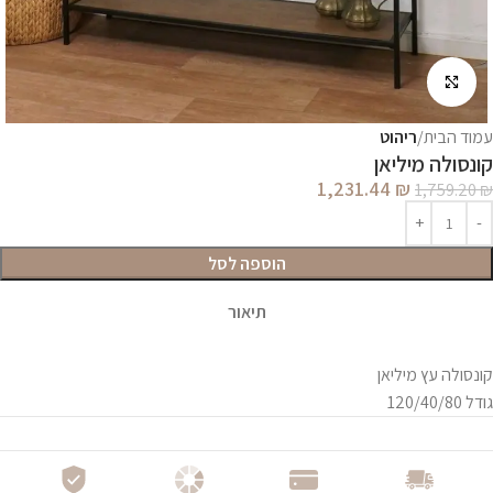
לחץ להגדלה
עמוד הבית
ריהוט
קונסולה מיליאן
1,231.44
₪
1,759.20
₪
הוספה לסל
תיאור
קונסולה עץ מיליאן
גודל 120/40/80