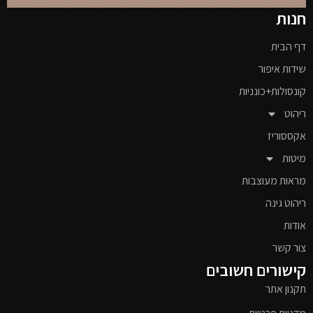
חנות
דף הבית
שידות איפור
קונסולות+כונניות
ריהוט
אקססוריז
מיטות
מראות מעוצבות
ריהוט גינה
אודות
צור קשר
קישורים חשובים
תקנון אתר