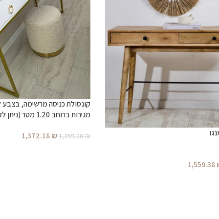
מטר)
נגו
1,372.18
₪
1,759.20
₪
1,559.38