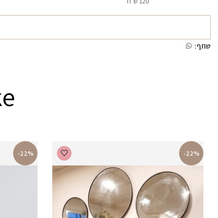
120 ש"ח
שתף:
ke
-22%
-22%