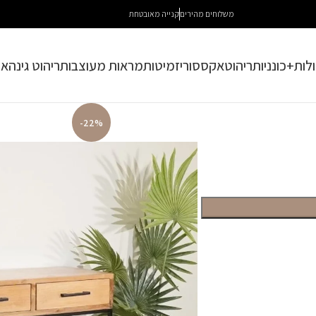
משלוחים מהירים
קנייה מאובטחת
לות+כונניות
ריהוט
אקססוריז
מיטות
מראות מעוצבות
ריהוט גינה
או
-22%