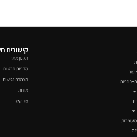
קישורים ח
תקנון אתר
ת
מדניות פרטיות
יפור
הצהרת נגישות
ת+כונניות
אודות
צור קשר
יז
מעוצבות
נה