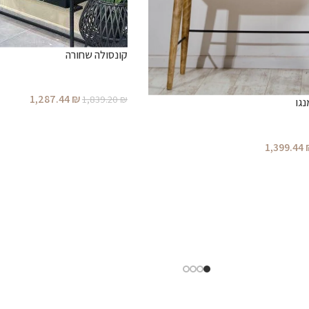
קונסולה שחורה
1,287.44
₪
1,839.20
₪
נגו
1,399.44