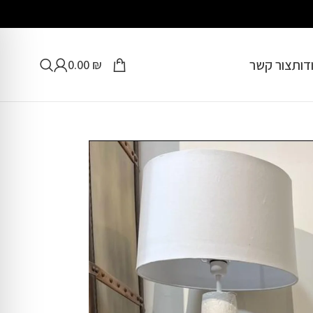
דות
צור קשר
0.00
₪