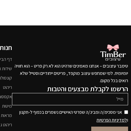
חנות
דף הבי
טימבר עיצובים – אנחנו מאמינים שרהיט הוא לא רק פריט – הוא חוויה
שידות א
יומיומית. למי שמחפש עיצוב מוקפד, פריטים ייחודיים וסטייל שלא
קונסולו
רואים בכל מקום.
הרשמו לקבלת מבצעים והטבות
ריהוט
אקססור
מיטות
אני מסכימ/ה ומבינ/ה שפרטי האישיים נשמרים בכפוף ל-תקנון
מראות 
ו
למדיניות הפרטיות
ריהוט גי