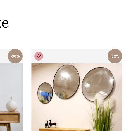
ke
-30%
-30%