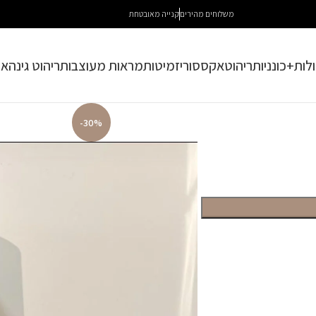
משלוחים מהירים
קנייה מאובטחת
לות+כונניות
ריהוט
אקססוריז
מיטות
מראות מעוצבות
ריהוט גינה
או
-30%