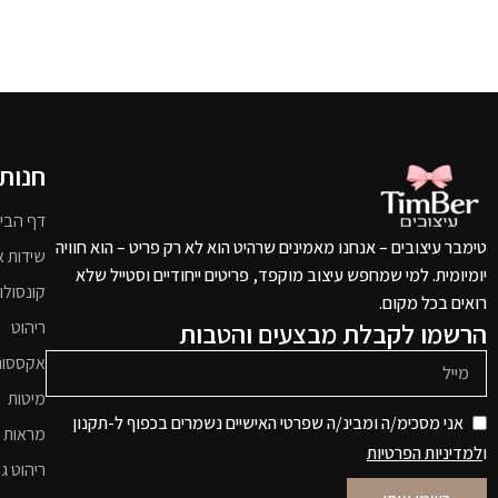
חנות
דף הבי
טימבר עיצובים – אנחנו מאמינים שרהיט הוא לא רק פריט – הוא חוויה
שידות א
יומיומית. למי שמחפש עיצוב מוקפד, פריטים ייחודיים וסטייל שלא
קונסולו
רואים בכל מקום.
הרשמו לקבלת מבצעים והטבות
ריהוט
אקססור
מיטות
אני מסכימ/ה ומבינ/ה שפרטי האישיים נשמרים בכפוף ל-תקנון
מראות 
ו
למדיניות הפרטיות
ריהוט גי