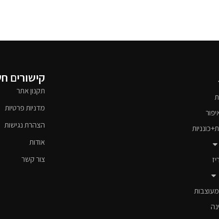
קישורים ח
תקנון אתר
ת
מדניות פרטיות
יפור
הצהרת נגישות
ת+כונניות
אודות
צור קשר
יז
מעוצבות
נה