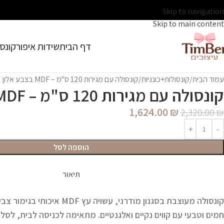
Skip to navigation
Skip to main content
דף הבית
שידות איפור
קונסו
עמוד הבית
קונסולות+כונניות
קונסולה עם מגירות 120 ס"מ – MDF בצבע אלון
קונסולה עם מגירות 120 ס"מ – MDF בצבע אלון
1,624.00
₪
2,320.00
₪
הוספה לסל
תיאור
קונסולה מעוצבת בסגנון מודרני, עשויה
עץ MDF איכותי בגימור צבע אלון
חמים וטבעי עם קווים נקיים ואלגנטיים. מתאימה לכניסה לבית, לסלו