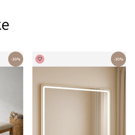
ke
-30%
-30%