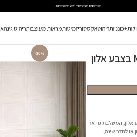
משלוחים מהירים
קנייה מאובטחת
לות+כונניות
ריהוט
אקססוריז
מיטות
מראות מעוצבות
ריהוט גינה
או
-30%
, המשלבת מראה
ן או לחדר שינה,