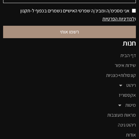
אני מסכימ/ה ומבינ/ה שפרטי האישיים נשמרים בכפוף ל-תקנון
ו
למדיניות הפרטיות
רשמו אותי
חנות
דף הבית
שידות איפור
קונסולות+כונניות
ריהוט
אקססוריז
מיטות
מראות מעוצבות
ריהוט גינה
אודות