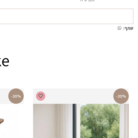
שתף:
ke
-30%
-30%