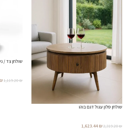
שולחן צד / נ
₪
1,119.20
₪
שולחן סלון עגול דגם בוהו
1,623.44
₪
2,319.20
₪