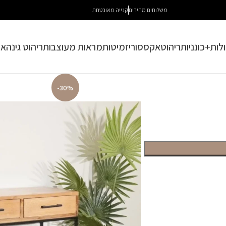
משלוחים מהירים
קנייה מאובטחת
לות+כונניות
ריהוט
אקססוריז
מיטות
מראות מעוצבות
ריהוט גינה
או
-30%