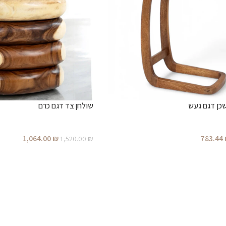
שכן דגם געש
שולחן צד דגם כרם
1,064.00
₪
783.44
1,520.00
₪