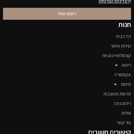
ו
למדיניות הפרטיות
רשמו אותי
חנות
דף הבית
שידות איפור
קונסולות+כונניות
ריהוט
אקססוריז
מיטות
מראות מעוצבות
ריהוט גינה
אודות
צור קשר
קישורים חשובים