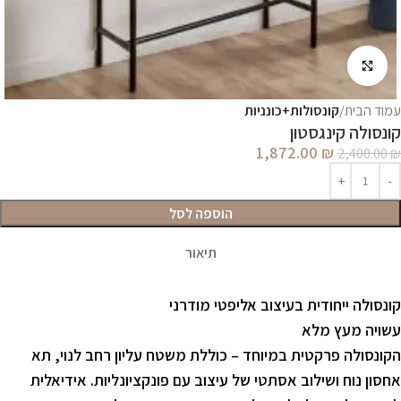
לחץ להגדלה
עמוד הבית
קונסולות+כונניות
קונסולה קינגסטון
1,872.00
₪
2,400.00
₪
הוספה לסל
תיאור
קונסולה ייחודית בעיצוב אליפטי מודרני
עשויה מעץ מלא
הקונסולה פרקטית במיוחד – כוללת משטח עליון רחב לנוי, תא
אחסון נוח ושילוב אסתטי של עיצוב עם פונקציונליות. אידיאלית