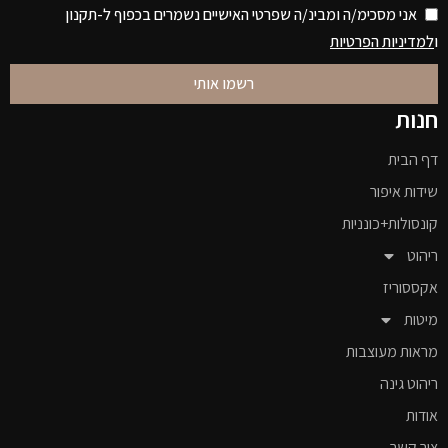
אני מסכימ/ה ומבינ/ה שפרטי האישיים נשמרים בכפוף ל-תקנון
ו
למדיניות הפרטיות
רשמו אותי
חנות
דף הבית
שידות איפור
קונסולות+כונניות
ריהוט
אקססוריז
מיטות
מראות מעוצבות
ריהוט גינה
אודות
צור קשר