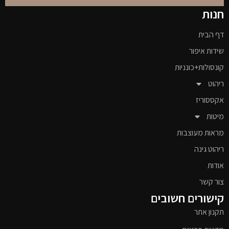
חנות
דף הבית
שידות איפור
קונסולות+כונניות
ריהוט
אקססוריז
מיטות
מראות מעוצבות
ריהוט גינה
אודות
צור קשר
קישורים חשובים
תקנון אתר