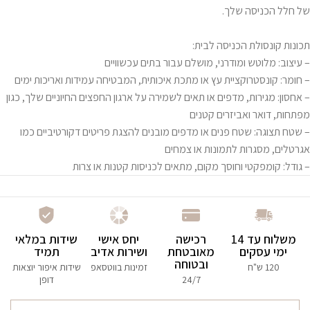
של חלל הכניסה שלך.
תכונות קונסולת הכניסה לבית:
– עיצוב: מלוטש ומודרני, מושלם עבור בתים עכשוויים
– חומר: קונסטרוקציית עץ או מתכת איכותית, המבטיחה עמידות ואריכות ימים
– אחסון: מגירות, מדפים או תאים לשמירה על ארגון החפצים החיוניים שלך, כגון
מפתחות, דואר ואביזרים קטנים
– שטח תצוגה: שטח פנים או מדפים מובנים להצגת פריטים דקורטיביים כמו
אגרטלים, מסגרות לתמונות או צמחים
– גודל: קומפקטי וחוסך מקום, מתאים לכניסות קטנות או צרות
משלוח עד 14
רכישה
יחס אישי
שידות במלאי
ימי עסקים
מאובטחת
ושירות אדיב
תמיד
ובטוחה
120 ש"ח
זמינות בווטסאפ
שידות איפור יוצאות
24/7
דופן