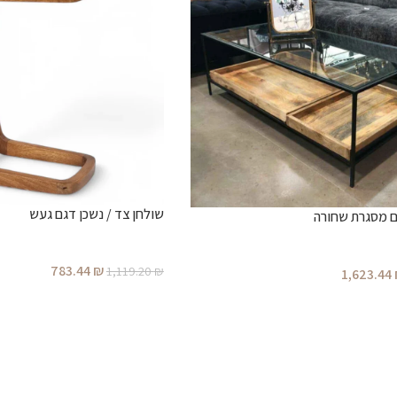
שולחן צד / נשכן דגם געש
ם מסגרת שחורה
783.44
₪
1,119.20
₪
1,623.44