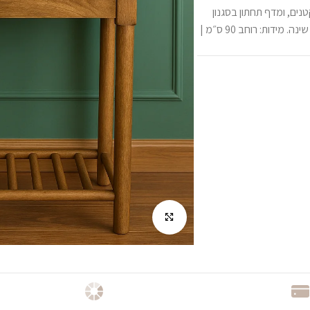
נים, ומדף תחתון בסגנון
סורגים המוסיף מקום אחסון ונוי. אידיאלית לשימוש בכניסה לבית, בסלון או בחדר שינה. מידות: רוחב 90 ס״מ |
לחץ להגדלה