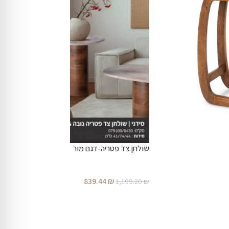
שולחן צד פטריה-דגם מור
839.44
₪
1,199.20
₪