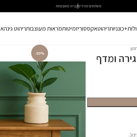
משלוחים מהירים
קנייה מאובטחת
לות+כונניות
ריהוט
אקססוריז
מיטות
מראות מעוצבות
ריהוט גינה
או
תון
-30%
גירה ומדף
צוב.