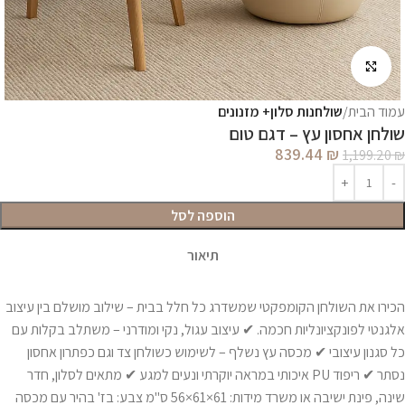
לחץ להגדלה
עמוד הבית
שולחנות סלון+ מזנונים
שולחן אחסון עץ – דגם טום
839.44
₪
1,199.20
₪
הוספה לסל
תיאור
הכירו את השולחן הקומפקטי שמשדרג כל חלל בבית – שילוב מושלם בין עיצוב
אלגנטי לפונקציונליות חכמה. ✔ עיצוב עגול, נקי ומודרני – משתלב בקלות עם
כל סגנון עיצובי ✔ מכסה עץ נשלף – לשימוש כשולחן צד וגם כפתרון אחסון
נסתר ✔ ריפוד PU איכותי במראה יוקרתי ונעים למגע ✔ מתאים לסלון, חדר
שינה, פינת ישיבה או משרד מידות: 61×61×56 ס"מ צבע: בז' בהיר עם מכסה