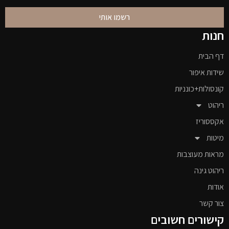
רשמו אותי
חנות
דף הבית
שידות איפור
קונסולות+כונניות
ריהוט
אקססוריז
מיטות
מראות מעוצבות
ריהוט גינה
אודות
צור קשר
קישורים חשובים