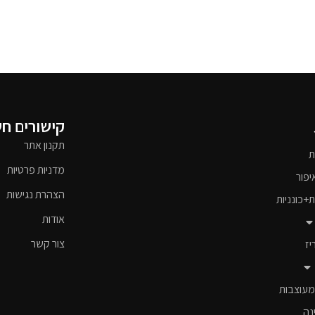
קישורים ח
תקנון אתר
ת
מדניות פרטיות
יפור
הצהרת נגישות
ת+כונניות
אודות
צור קשר
יז
מעוצבות
נה