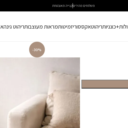
משלוחים מהירים
קנייה מאובטחת
לות+כונניות
ריהוט
אקססוריז
מיטות
מראות מעוצבות
ריהוט גינה
או
-30%