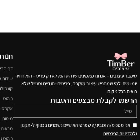
חנות
דף הבי
טימבר עיצובים – אנחנו מאמינים שרהיט הוא לא רק פריט – הוא חוויה
שידות א
יומיומית. למי שמחפש עיצוב מוקפד, פריטים ייחודיים וסטייל שלא
קונסולו
רואים בכל מקום.
הרשמו לקבלת מבצעים והטבות
ריהוט
אקססור
מיטות
אני מסכימ/ה ומבינ/ה שפרטי האישיים נשמרים בכפוף ל-תקנון
מראות 
ו
למדיניות הפרטיות
ריהוט גי