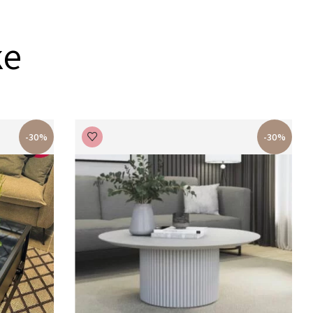
ke
-30%
-30%