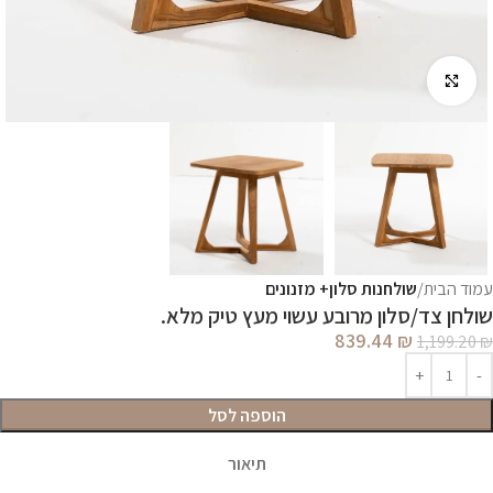
לחץ להגדלה
עמוד הבית
שולחנות סלון+ מזנונים
שולחן צד/סלון מרובע עשוי מעץ טיק מלא.
839.44
₪
1,199.20
₪
הוספה לסל
תיאור