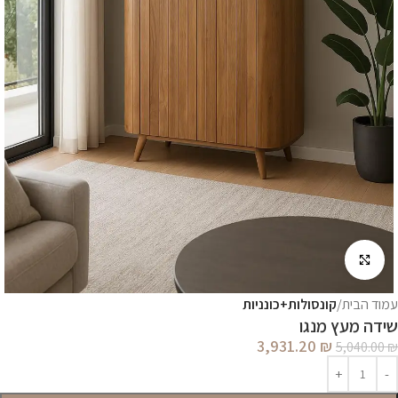
לחץ להגדלה
עמוד הבית
קונסולות+כונניות
שידה מעץ מנגו
3,931.20
₪
5,040.00
₪