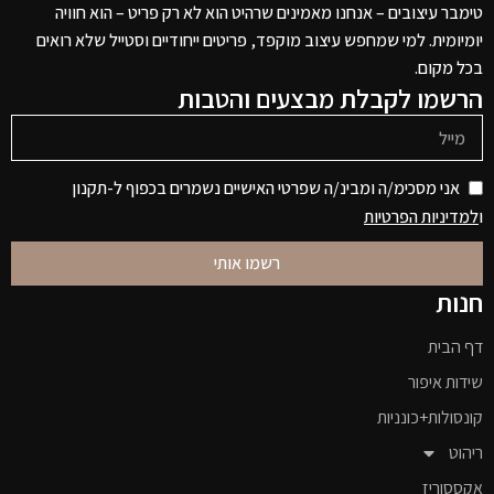
טימבר עיצובים – אנחנו מאמינים שרהיט הוא לא רק פריט – הוא חוויה
יומיומית. למי שמחפש עיצוב מוקפד, פריטים ייחודיים וסטייל שלא רואים
בכל מקום.
הרשמו לקבלת מבצעים והטבות
אני מסכימ/ה ומבינ/ה שפרטי האישיים נשמרים בכפוף ל-תקנון
ו
למדיניות הפרטיות
רשמו אותי
חנות
דף הבית
שידות איפור
קונסולות+כונניות
ריהוט
אקססוריז