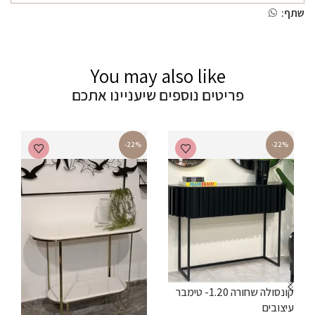
שתף:
You may also like
פריטים נוספים שיעניינו אתכם
-22%
-22%
ש
קונסולה שחורה 1.20- טימבר
₪
עיצובים