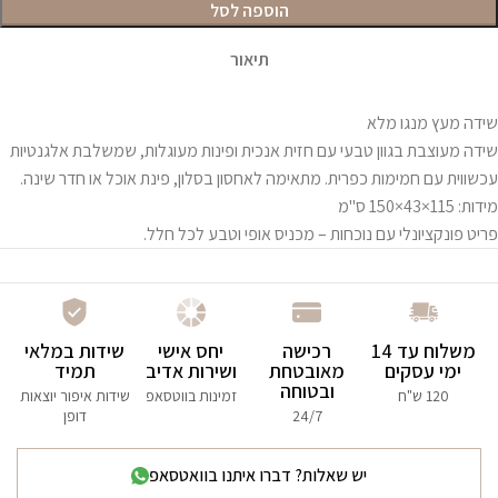
הוספה לסל
תיאור
שידה מעץ מנגו מלא
שידה מעוצבת בגוון טבעי עם חזית אנכית ופינות מעוגלות, שמשלבת אלגנטיות
עכשווית עם חמימות כפרית. מתאימה לאחסון בסלון, פינת אוכל או חדר שינה.
מידות: 115×43×150 ס"מ
פריט פונקציונלי עם נוכחות – מכניס אופי וטבע לכל חלל.
משלוח עד 14
רכישה
יחס אישי
שידות במלאי
ימי עסקים
מאובטחת
ושירות אדיב
תמיד
ובטוחה
120 ש"ח
זמינות בווטסאפ
שידות איפור יוצאות
24/7
דופן
יש שאלות? דברו איתנו בוואטסאפ