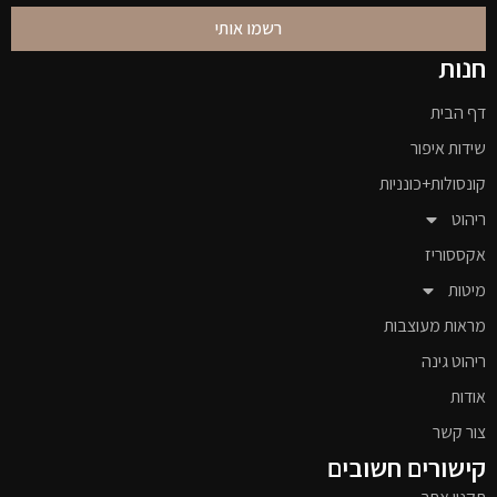
רשמו אותי
חנות
דף הבית
שידות איפור
קונסולות+כונניות
ריהוט
אקססוריז
מיטות
מראות מעוצבות
ריהוט גינה
אודות
צור קשר
קישורים חשובים