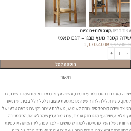
עמוד הבית
קונסולות+כונניות
שידה קטנה מעץ מנגו – דגם סאמי
1,170.40
₪
1,672.00
₪
הוספה לסל
תיאור
שידה מעוצבת בסגנון טבעי וחמים, עשויה עץ מנגו איכותי. מתאימה כשידת צד
לסלון, כשידת לילה לחדר שינה או כתוספת עיצובית לכל חלל בבית. ✨ תיאור
המוצר שידה קומפקטית ונוחה לשימוש, משלבת עיצוב נקי עם מראה טבעי של
עץ מלא. עשויה עץ מנגו חזק ועמיד, עם גימור עדין שמבליט את הטקסטורה
הייחודית של העץ. מתאימה למגוון שימושים – לצד ספה, ליד המיטה או כפינת
אחסון קטנה ומעוצבת. מידות רוחב: 40 ס״מ עומק: 30 ס״מ גובה: 70 ס״מ