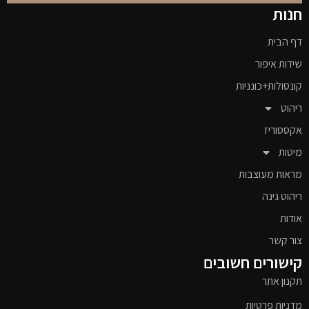
חנות
דף הבית
שידות איפור
קונסולות+כונניות
ריהוט
אקססוריז
מיטות
מראות מעוצבות
ריהוט גינה
אודות
צור קשר
קישורים חשובים
תקנון אתר
מדניות פרטיות