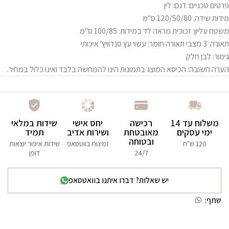
פרטים טכניים: דגם: לין
מידות שידה: 120/50/80 ס"מ
משטח עליון: זכוכית מראה לד במידות: 100/85 ס"מ
תאורה: 3 מצבי תאורה חומר: עשוי עץ סנדוויץ' איכותי
גימור: לבן חלק
הערה חשובה: הכיסא המוצג בתמונות הינו להמחשה בלבד ואינו כלול במחיר.
משלוח עד 14
רכישה
יחס אישי
שידות במלאי
ימי עסקים
מאובטחת
ושירות אדיב
תמיד
ובטוחה
120 ש"ח
זמינות בווטסאפ
שידות איפור יוצאות
24/7
דופן
יש שאלות? דברו איתנו בוואטסאפ
שתף: