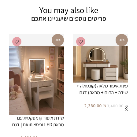
You may also like
פריטים נוספים שיעניינו אתכם
-30%
-30%
פינת איפור מלאה (קונסולה +
שידה + הדום + מראה) דגם
ברי
2,380.00
₪
3,400.00
₪
הוספה לסל
שידת איפור קומפקטית עם
מראת LED וכיסא תואם | דגם
נאיה
ש