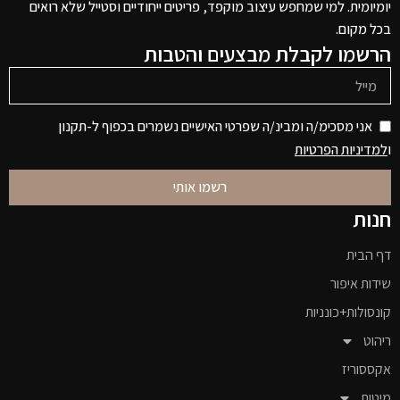
יומיומית. למי שמחפש עיצוב מוקפד, פריטים ייחודיים וסטייל שלא רואים
בכל מקום.
הרשמו לקבלת מבצעים והטבות
אני מסכימ/ה ומבינ/ה שפרטי האישיים נשמרים בכפוף ל-תקנון
ו
למדיניות הפרטיות
רשמו אותי
חנות
דף הבית
שידות איפור
קונסולות+כונניות
ריהוט
אקססוריז
מיטות