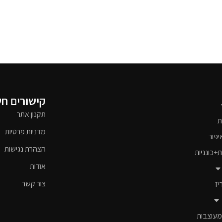
קישורים ח
תקנון אתר
ת
מדניות פרטיות
יפור
הצהרת נגישות
ת+כונניות
אודות
צור קשר
יז
מעוצבות