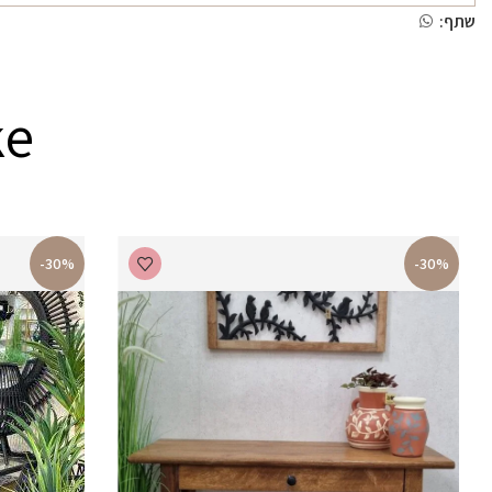
שתף:
ke
-30%
-30%