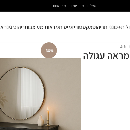
משלוחים מהירים
קנייה מאובטחת
לות+כונניות
ריהוט
אקססוריז
מיטות
מראות מעוצבות
ריהוט גינה
או
ר זהב
-30%
מראה עגולה