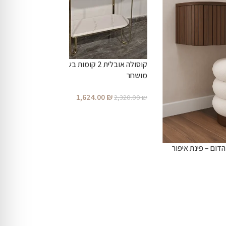
קוסולה אובלית 2 קומות בשחור +רגליים סטנליסטיל
מושחר
1,624.00
₪
2,320.00
₪
דום – פינת איפור