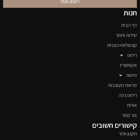
רשמו אותי
חנות
דף הבית
שידות איפור
קונסולות+כונניות
ריהוט
אקססוריז
מיטות
מראות מעוצבות
ריהוט גינה
אודות
צור קשר
קישורים חשובים
תקנון אתר