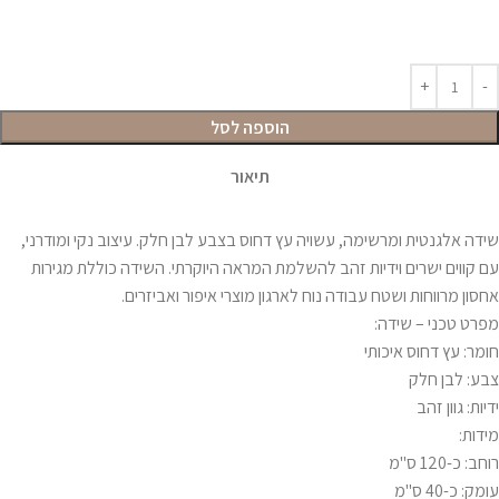
הוספה לסל
תיאור
שידה אלגנטית ומרשימה, עשויה עץ דחוס בצבע לבן חלק. עיצוב נקי ומודרני,
עם קווים ישרים וידיות זהב להשלמת המראה היוקרתי. השידה כוללת מגירות
אחסון מרווחות ושטח עבודה נוח לארגון מוצרי איפור ואביזרים.
מפרט טכני – שידה:
חומר: עץ דחוס איכותי
צבע: לבן חלק
ידיות: גוון זהב
מידות:
רוחב: כ-120 ס"מ
עומק: כ-40 ס"מ