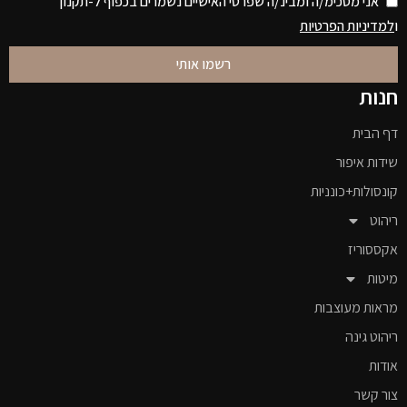
אני מסכימ/ה ומבינ/ה שפרטי האישיים נשמרים בכפוף ל-תקנון
ו
למדיניות הפרטיות
רשמו אותי
חנות
דף הבית
שידות איפור
קונסולות+כונניות
ריהוט
אקססוריז
מיטות
מראות מעוצבות
ריהוט גינה
אודות
צור קשר