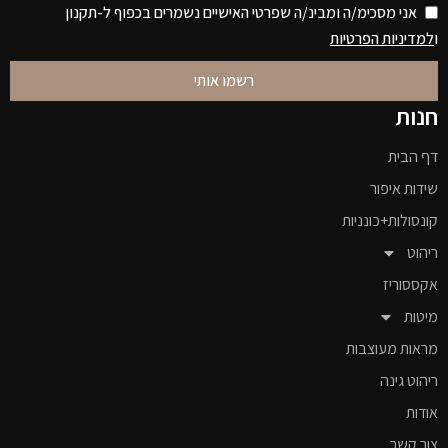
אני מסכימ/ה ומבינ/ה שפרטי האישיים נשמרים בכפוף ל-תקנון
ו
למדיניות הפרטיות
רשמו אותי
חנות
דף הבית
שידות איפור
קונסולות+כונניות
ריהוט
אקססוריז
מיטות
מראות מעוצבות
ריהוט גינה
אודות
צור קשר