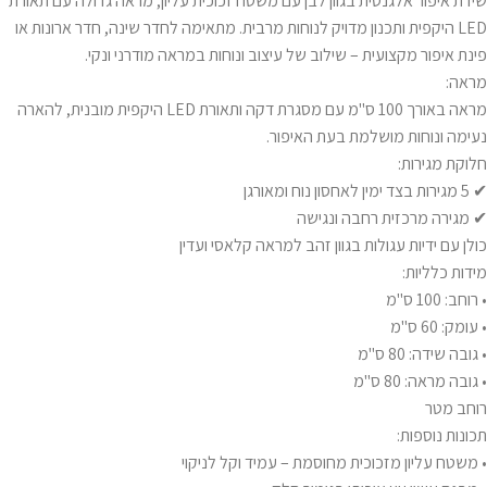
שידת איפור אלגנטית בגוון לבן עם משטח זכוכית עליון, מראה גדולה עם תאורת
LED היקפית ותכנון מדויק לנוחות מרבית. מתאימה לחדר שינה, חדר ארונות או
פינת איפור מקצועית – שילוב של עיצוב ונוחות במראה מודרני ונקי.
מראה:
מראה באורך 100 ס"מ עם מסגרת דקה ותאורת LED היקפית מובנית, להארה
נעימה ונוחות מושלמת בעת האיפור.
חלוקת מגירות:
✔ 5 מגירות בצד ימין לאחסון נוח ומאורגן
✔ מגירה מרכזית רחבה ונגישה
כולן עם ידיות עגולות בגוון זהב למראה קלאסי ועדין
מידות כלליות:
• רוחב: 100 ס"מ
• עומק: 60 ס"מ
• גובה שידה: 80 ס"מ
• גובה מראה: 80 ס"מ
רוחב מטר
תכונות נוספות:
• משטח עליון מזכוכית מחוסמת – עמיד וקל לניקוי