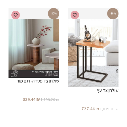
-30%
-30%
ש
מ
שולחן צד פטריה-דגם מור
שולחן צד עץ
₪
839.44
₪
1,199.20
₪
הוספה לסל
727.44
₪
1,039.20
₪
הוספה לסל