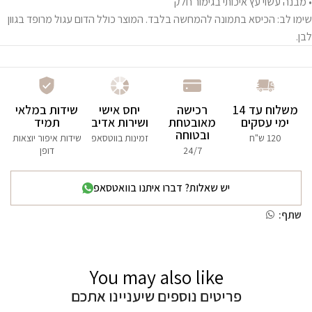
• מבנה עשוי עץ איכותי בגימור חלק
שימו לב: הכיסא בתמונה להמחשה בלבד. המוצר כולל הדום עגול מרופד בגוון
לבן.
משלוח עד 14
רכישה
יחס אישי
שידות במלאי
ימי עסקים
מאובטחת
ושירות אדיב
תמיד
ובטוחה
120 ש"ח
זמינות בווטסאפ
שידות איפור יוצאות
24/7
דופן
יש שאלות? דברו איתנו בוואטסאפ
שתף:
You may also like
פריטים נוספים שיעניינו אתכם