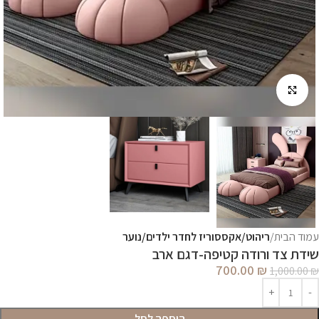
לחץ להגדלה
עמוד הבית
ריהוט/אקססוריז לחדר ילדים/נוער
שידת צד ורודה קטיפה-דגם ארב
700.00
₪
1,000.00
₪
הוספה לסל