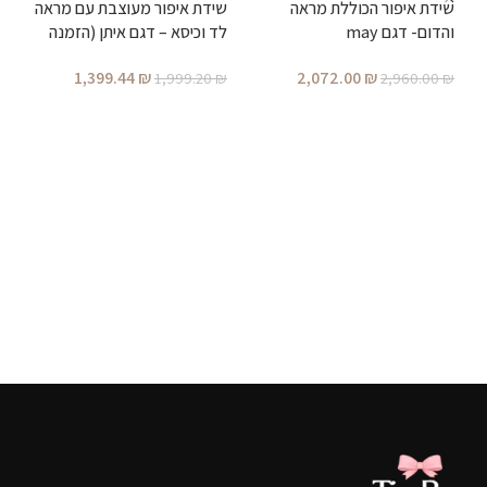
שידת איפור הכוללת מראה
שידת איפור מעוצבת עם מראה
והדום- דגם may
לד וכיסא – דגם איתן (הזמנה
מוקדמת)
1,399.44
₪
2,072.00
₪
1,999.20
₪
2,960.00
₪
ש
הוספה לסל
הוספה לסל
ב
₪
ע