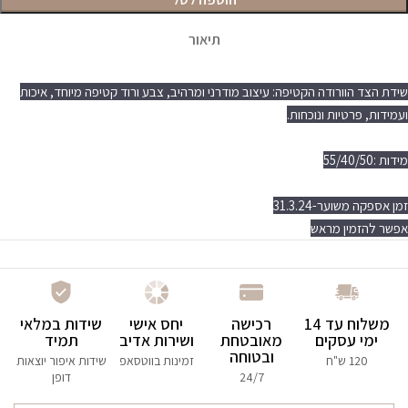
תיאור
שידת הצד הוורודה הקטיפה: עיצוב מודרני ומרהיב, צבע ורוד קטיפה מיוחד, איכות
ועמידות, פרטיות ונוכחות.
מידות :55/40/50
זמן אספקה משוער-31.3.24
אפשר להזמין מראש
משלוח עד 14
רכישה
יחס אישי
שידות במלאי
ימי עסקים
מאובטחת
ושירות אדיב
תמיד
ובטוחה
120 ש"ח
זמינות בווטסאפ
שידות איפור יוצאות
24/7
דופן