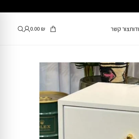
דות
צור קשר
0.00
₪