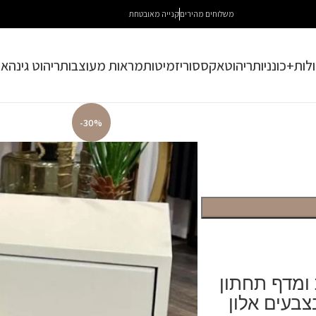
משלוחים מהירים
קנייה מאובטחת
לות+כונניות
ריהוט
אקססוריז
מיטות
מראות מעוצבות
ריהוט גינה
או
-30%
ומדף תחתון
צבעים אלון